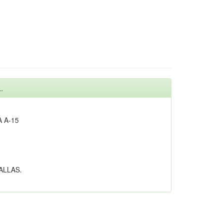
.
 A-15
ALLAS.