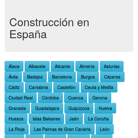
Construcción en
España
Álava
Albacete
Alicante
Almería
Asturias
Ávila
Badajoz
Barcelona
Burgos
Cáceres
Cádiz
Cantabria
Castellón
Ceuta y Melilla
Ciudad Real
Córdoba
Cuenca
Gerona
Granada
Guadalajara
Guipúzcoa
Huelva
Huesca
Islas Baleares
Jaén
La Coruña
La Rioja
Las Palmas de Gran Canaria
León