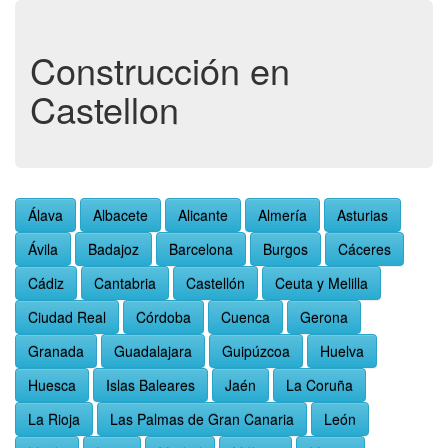
Construcción en
Castellon
Álava
Albacete
Alicante
Almería
Asturias
Ávila
Badajoz
Barcelona
Burgos
Cáceres
Cádiz
Cantabria
Castellón
Ceuta y Melilla
Ciudad Real
Córdoba
Cuenca
Gerona
Granada
Guadalajara
Guipúzcoa
Huelva
Huesca
Islas Baleares
Jaén
La Coruña
La Rioja
Las Palmas de Gran Canaria
León