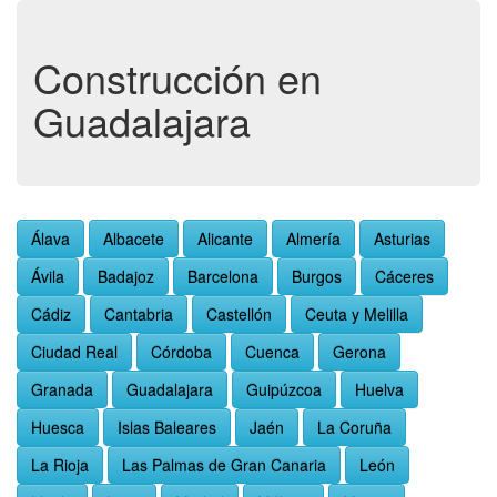
Construcción en
Guadalajara
Álava
Albacete
Alicante
Almería
Asturias
Ávila
Badajoz
Barcelona
Burgos
Cáceres
Cádiz
Cantabria
Castellón
Ceuta y Melilla
Ciudad Real
Córdoba
Cuenca
Gerona
Granada
Guadalajara
Guipúzcoa
Huelva
Huesca
Islas Baleares
Jaén
La Coruña
La Rioja
Las Palmas de Gran Canaria
León