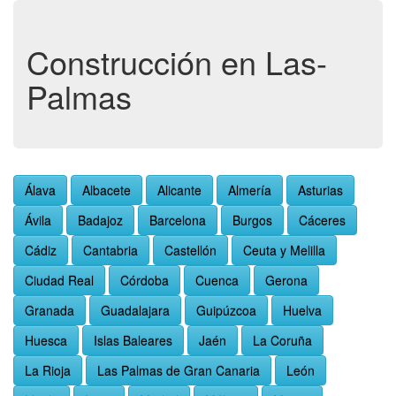
Construcción en Las-
Palmas
Álava
Albacete
Alicante
Almería
Asturias
Ávila
Badajoz
Barcelona
Burgos
Cáceres
Cádiz
Cantabria
Castellón
Ceuta y Melilla
Ciudad Real
Córdoba
Cuenca
Gerona
Granada
Guadalajara
Guipúzcoa
Huelva
Huesca
Islas Baleares
Jaén
La Coruña
La Rioja
Las Palmas de Gran Canaria
León