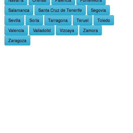
Navarra
Orense
Palencia
Pontevedra
Salamanca
Santa Cruz de Tenerife
Segovia
Sevilla
Soria
Tarragona
Teruel
Toledo
Valencia
Valladolid
Vizcaya
Zamora
Zaragoza