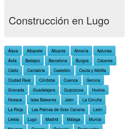
Construcción en Lugo
Álava
Albacete
Alicante
Almería
Asturias
Ávila
Badajoz
Barcelona
Burgos
Cáceres
Cádiz
Cantabria
Castellón
Ceuta y Melilla
Ciudad Real
Córdoba
Cuenca
Gerona
Granada
Guadalajara
Guipúzcoa
Huelva
Huesca
Islas Baleares
Jaén
La Coruña
La Rioja
Las Palmas de Gran Canaria
León
Lleida
Lugo
Madrid
Málaga
Murcia