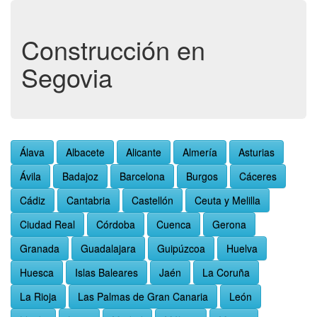
Construcción en
Segovia
Álava
Albacete
Alicante
Almería
Asturias
Ávila
Badajoz
Barcelona
Burgos
Cáceres
Cádiz
Cantabria
Castellón
Ceuta y Melilla
Ciudad Real
Córdoba
Cuenca
Gerona
Granada
Guadalajara
Guipúzcoa
Huelva
Huesca
Islas Baleares
Jaén
La Coruña
La Rioja
Las Palmas de Gran Canaria
León