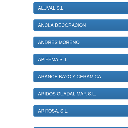
ALUVAL S.L.
ANCLA DECORACION
ANDRES MORENO
APIFEMA S. L.
ARANCE BA?O Y CERAMICA
ARIDOS GUADALIMAR S.L.
ARITOSA, S.L.