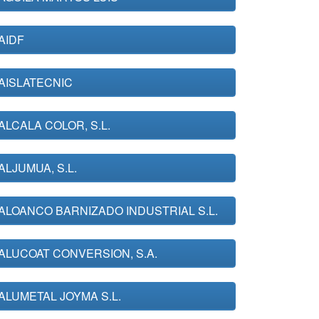
AIDF
AISLATECNIC
ALCALA COLOR, S.L.
ALJUMUA, S.L.
ALOANCO BARNIZADO INDUSTRIAL S.L.
ALUCOAT CONVERSION, S.A.
ALUMETAL JOYMA S.L.