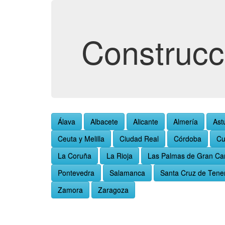
Construcc
Álava
Albacete
Alicante
Almería
Ast
Ceuta y Melilla
Ciudad Real
Córdoba
Cu
La Coruña
La Rioja
Las Palmas de Gran Ca
Pontevedra
Salamanca
Santa Cruz de Tener
Zamora
Zaragoza