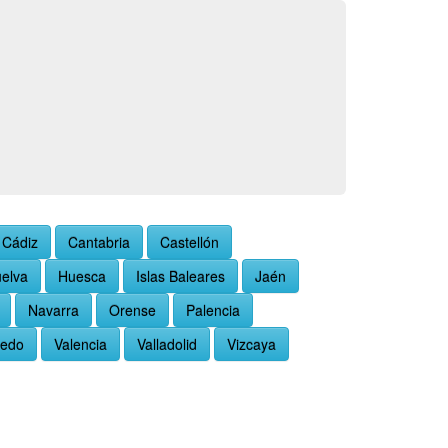
Cádiz
Cantabria
Castellón
elva
Huesca
Islas Baleares
Jaén
Navarra
Orense
Palencia
ledo
Valencia
Valladolid
Vizcaya