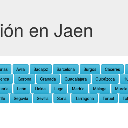
ión en Jaen
urias
Ávila
Badajoz
Barcelona
Burgos
Cáceres
enca
Gerona
Granada
Guadalajara
Guipúzcoa
Hu
naria
León
Lleida
Lugo
Madrid
Málaga
Murcia
ife
Segovia
Sevilla
Soria
Tarragona
Teruel
To