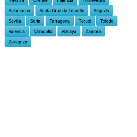
Navarra
Orense
Palencia
Pontevedra
Salamanca
Santa Cruz de Tenerife
Segovia
Sevilla
Soria
Tarragona
Teruel
Toledo
Valencia
Valladolid
Vizcaya
Zamora
Zaragoza