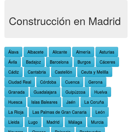
Construcción en Madrid
Álava
Albacete
Alicante
Almería
Asturias
Ávila
Badajoz
Barcelona
Burgos
Cáceres
Cádiz
Cantabria
Castellón
Ceuta y Melilla
Ciudad Real
Córdoba
Cuenca
Gerona
Granada
Guadalajara
Guipúzcoa
Huelva
Huesca
Islas Baleares
Jaén
La Coruña
La Rioja
Las Palmas de Gran Canaria
León
Lleida
Lugo
Madrid
Málaga
Murcia