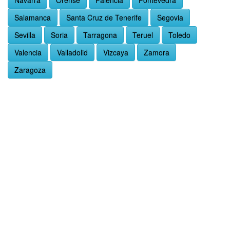
Navarra
Orense
Palencia
Pontevedra
Salamanca
Santa Cruz de Tenerife
Segovia
Sevilla
Soria
Tarragona
Teruel
Toledo
Valencia
Valladolid
Vizcaya
Zamora
Zaragoza