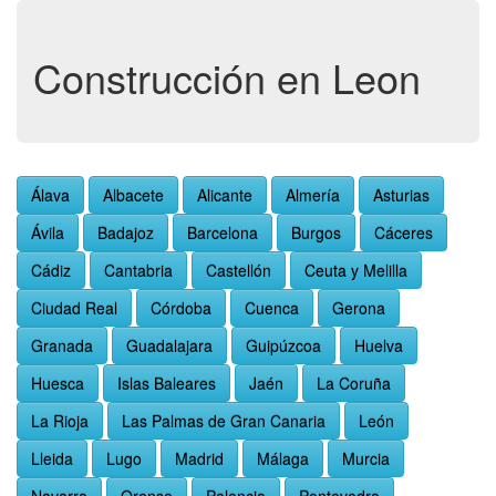
Construcción en Leon
Álava
Albacete
Alicante
Almería
Asturias
Ávila
Badajoz
Barcelona
Burgos
Cáceres
Cádiz
Cantabria
Castellón
Ceuta y Melilla
Ciudad Real
Córdoba
Cuenca
Gerona
Granada
Guadalajara
Guipúzcoa
Huelva
Huesca
Islas Baleares
Jaén
La Coruña
La Rioja
Las Palmas de Gran Canaria
León
Lleida
Lugo
Madrid
Málaga
Murcia